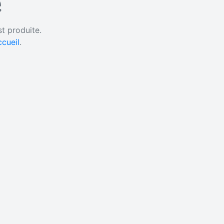
e
st produite.
ccueil
.